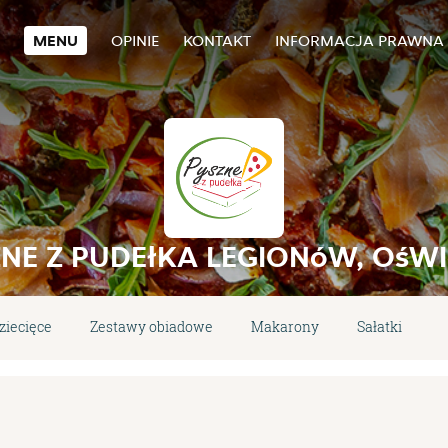
MENU
OPINIE
KONTAKT
INFORMACJA PRAWNA
NE Z PUDEłKA LEGIONóW, OśW
ziecięce
Zestawy obiadowe
Makarony
Sałatki
D