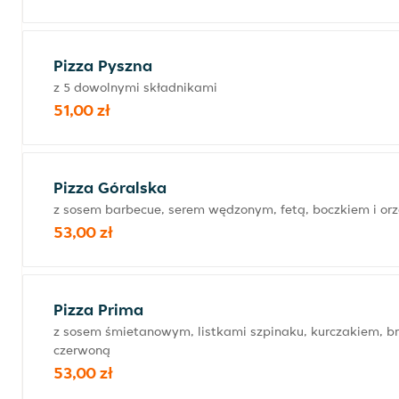
Pizza Pyszna
z 5 dowolnymi składnikami
51,00 zł
Pizza Góralska
z sosem barbecue, serem wędzonym, fetą, boczkiem i or
53,00 zł
Pizza Prima
z sosem śmietanowym, listkami szpinaku, kurczakiem, b
czerwoną
53,00 zł