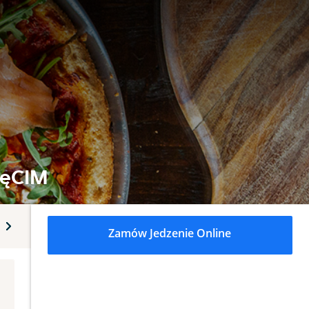
IęCIM
odatki
Zupy
Sosy
Napoje bezalkoholowe
Zamów Jedzenie Online