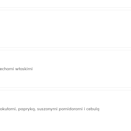
zechami włoskimi
rokułami, papryką, suszonymi pomidorami i cebulą