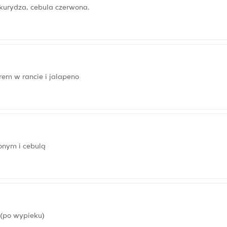
ukurydza, cebula czerwona.
rem w rancie i jalapeno
onym i cebulą
 (po wypieku)