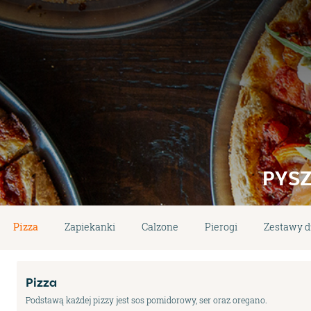
PYSZ
Pizza
Zapiekanki
Calzone
Pierogi
Zestawy d
Pizza
Podstawą każdej pizzy jest sos pomidorowy, ser oraz oregano.