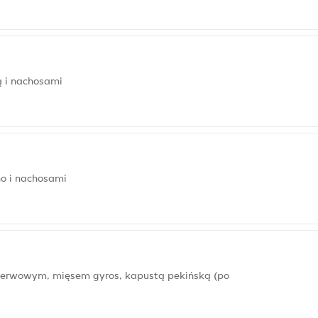
 i nachosami
o i nachosami
serwowym, mięsem gyros, kapustą pekińską (po